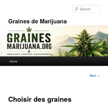
Skip
to
Sear
primary
content
Graines de Marijuana
Main
Home
menu
Post
Next
→
navigation
Choisir des graines