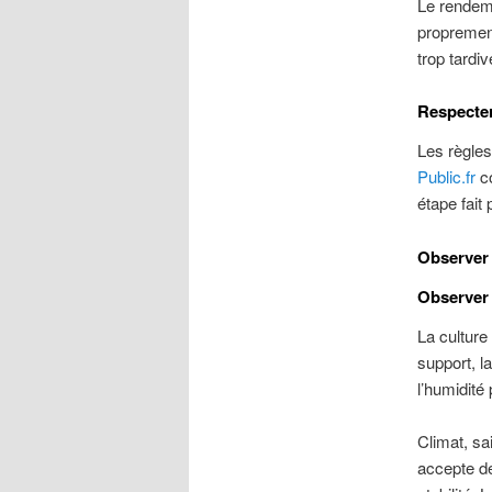
Le rendeme
proprement
trop tardiv
Respecter
Les règles
Public.fr
co
étape fait
Observer 
Observer e
La culture
support, l
l’humidité 
Climat, sa
accepte de