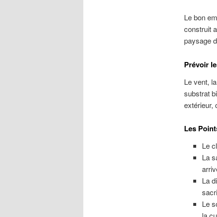
Le bon emp
construit a
paysage de
Prévoir l
Le vent, l
substrat b
extérieur,
Les Point
Le cl
La s
arriv
La d
sacri
Le so
la cu