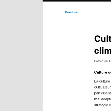
Post
←
Previous
navigation
Cul
clim
Posted on
A
Culture o
La culture
cultivateur
participen
mal adaptée
stratégie 