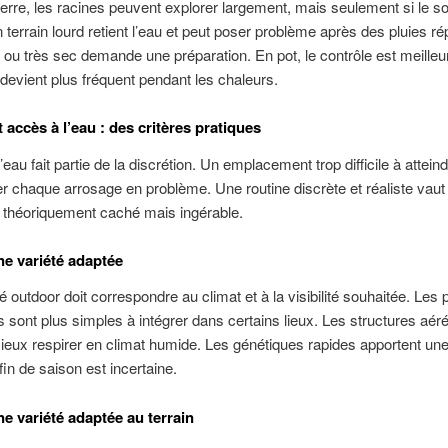
terre, les racines peuvent explorer largement, mais seulement si le so
 terrain lourd retient l’eau et peut poser problème après des pluies r
 ou très sec demande une préparation. En pot, le contrôle est meilleu
 devient plus fréquent pendant les chaleurs.
t accès à l’eau : des critères pratiques
’eau fait partie de la discrétion. Un emplacement trop difficile à attein
r chaque arrosage en problème. Une routine discrète et réaliste vau
 théoriquement caché mais ingérable.
ne variété adaptée
é outdoor doit correspondre au climat et à la visibilité souhaitée. Les 
sont plus simples à intégrer dans certains lieux. Les structures aér
eux respirer en climat humide. Les génétiques rapides apportent une
fin de saison est incertaine.
ne variété adaptée au terrain