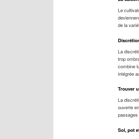
Le cultivat
deviennent
de la varié
Discrétio
La discrét
trop ombra
combine lu
intégrée au
Trouver u
La discrét
ouverte en
passages h
Sol, pot e