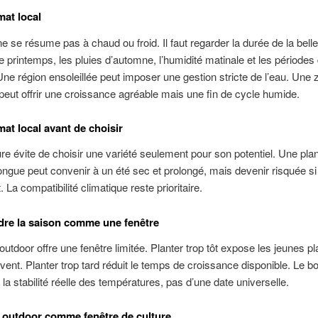
imat local
ne se résume pas à chaud ou froid. Il faut regarder la durée de la bell
de printemps, les pluies d’automne, l’humidité matinale et les périodes
ne région ensoleillée peut imposer une gestion stricte de l’eau. Une 
eut offrir une croissance agréable mais une fin de cycle humide.
imat local avant de choisir
ure évite de choisir une variété seulement pour son potentiel. Une pla
longue peut convenir à un été sec et prolongé, mais devenir risquée si 
t. La compatibilité climatique reste prioritaire.
re la saison comme une fenêtre
outdoor offre une fenêtre limitée. Planter trop tôt expose les jeunes p
u vent. Planter trop tard réduit le temps de croissance disponible. Le
la stabilité réelle des températures, pas d’une date universelle.
 outdoor comme fenêtre de culture