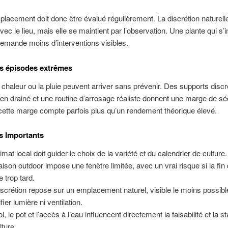
lacement doit donc être évalué régulièrement. La discrétion naturell
vec le lieu, mais elle se maintient par l’observation. Une plante qui s’
mande moins d’interventions visibles.
es épisodes extrêmes
a chaleur ou la pluie peuvent arriver sans prévenir. Des supports discr
ien drainé et une routine d’arrosage réaliste donnent une marge de sé
 cette marge compte parfois plus qu’un rendement théorique élevé.
s Importants
imat local doit guider le choix de la variété et du calendrier de culture.
aison outdoor impose une fenêtre limitée, avec un vrai risque si la fin
e trop tard.
iscrétion repose sur un emplacement naturel, visible le moins possibl
fier lumière ni ventilation.
l, le pot et l’accès à l’eau influencent directement la faisabilité et la st
lture.