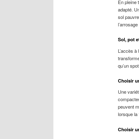
En pleine 
adapté. Un
sol pauvre
l’arrosage
Sol, pot e
L’accès à l
transforme
qu’un spot
Choisir u
Une variét
compactes 
peuvent mi
lorsque la 
Choisir u