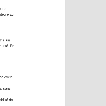
e se
intègre au
ets, un
curité. En
 de cycle
e, sans
abilité de