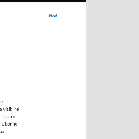
Next
→
Le
 visibilité
 révéler
, la bonne
es.