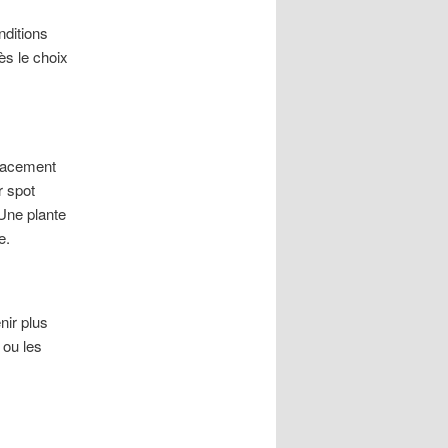
nditions
ès le choix
placement
r spot
 Une plante
e.
nir plus
 ou les