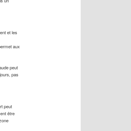
ns un
ent et les
 permet aux
haude peut
 jours, pas
rt peut
ent être
 zone