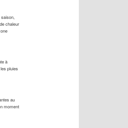
e saison,
 de chaleur
zone
nte à
les pluies
lantes au
 bon moment