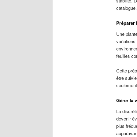
stabilité.
catalogue.
Préparer 
Une plante 
variations
environnem
feuilles c
Cette prép
être suivie
seulement
Gérer la v
La discrét
devenir év
plus fréqu
auparavan