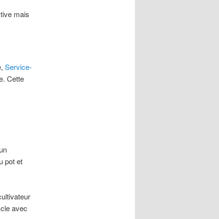
tive mais
e,
Service-
e. Cette
 un
u pot et
ultivateur
ycle avec