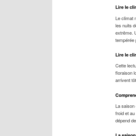
Lire le cl
Le climat 
les nuits 
extrême. U
tempérée p
Lire le cl
Cette lect
floraison 
arrivent tô
Comprend
La saison 
froid et a
dépend de 
La saison