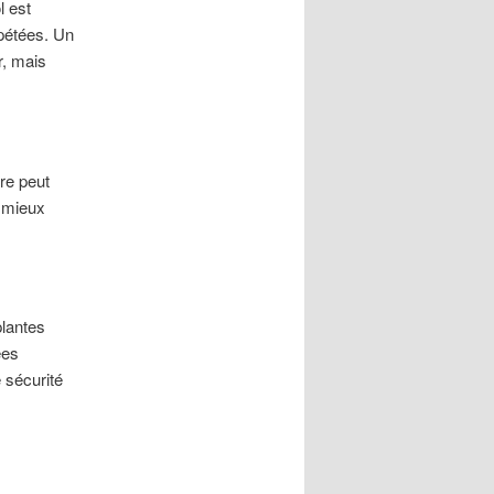
l est
épétées. Un
r, mais
dre peut
t mieux
plantes
ées
 sécurité