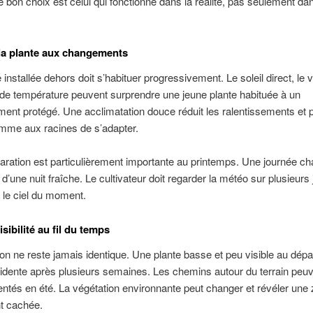
 Le bon choix est celui qui fonctionne dans la réalité, pas seulement da
la plante aux changements
installée dehors doit s’habituer progressivement. Le soleil direct, le v
 de température peuvent surprendre une jeune plante habituée à un
ent protégé. Une acclimatation douce réduit les ralentissements et
omme aux racines de s’adapter.
aration est particulièrement importante au printemps. Une journée c
 d’une nuit fraîche. Le cultivateur doit regarder la météo sur plusieurs
 le ciel du moment.
isibilité au fil du temps
ion ne reste jamais identique. Une plante basse et peu visible au dépa
idente après plusieurs semaines. Les chemins autour du terrain peuv
entés en été. La végétation environnante peut changer et révéler une
t cachée.