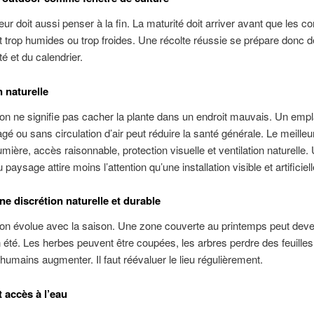
eur doit aussi penser à la fin. La maturité doit arriver avant que les co
 trop humides ou trop froides. Une récolte réussie se prépare donc d
té et du calendrier.
n naturelle
ion ne signifie pas cacher la plante dans un endroit mauvais. Un em
gé ou sans circulation d’air peut réduire la santé générale. Le meilleu
mière, accès raisonnable, protection visuelle et ventilation naturelle.
 paysage attire moins l’attention qu’une installation visible et artificiell
ne discrétion naturelle et durable
ion évolue avec la saison. Une zone couverte au printemps peut deve
 été. Les herbes peuvent être coupées, les arbres perdre des feuilles
umains augmenter. Il faut réévaluer le lieu régulièrement.
t accès à l’eau