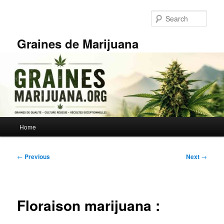
Skip
to
Sear
primary
content
Graines de Marijuana
Main
Home
menu
Post
←
Previous
Next
→
navigation
Floraison marijuana :